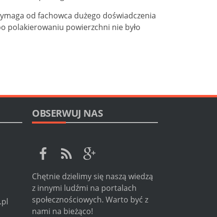
wymaga od fachowca dużego doświadczenia
 po polakierowaniu powierzchni nie było
OBSERWUJ NAS
Chętnie dzielimy się naszą wiedzą
z innymi ludźmi na portalach
społecznościowych. Warto być z
pl
nami na bieżąco!