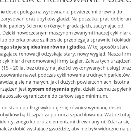
ie
desek polega na wyrównaniu powierzchni drewna do
ez zarysowań oraz ubytków gładzi. Na początku prac dobiera
nie papiery ścierne o różnych gradacjach, zaczynając od
j. Dzięki nowoczesnym maszynom zwanymi inaczej cykliniar
lub polerka prace szlifierskie przebiegaja sprawnie i dokładn
oga staje się idealnie równa i gładka
. W tej sposób stare
agające renowacji odzyskają stary, nowy wygląd. Nasza fir
 cykliniarki renomowanej firmy Lagler. Zaleta tych urządzeń
ć (15 – 20 lat bez utraty na jakości wykonywanych usług) ora
stosowanie nawet podczas cyklinowania trudnych parkietów.
awdzają się na małych, jak i dużych powierzchniach. Istotna
urządzeń jest
system odsysania pyłu
, dzieki czemu zapyleni
ia zostało ograniczone do całkowitego minimum.
i od stanu podłogi wykonuje się również wymianę desek,
 ubytków bądź szpar za pomocą szpachlowania. Ważne tutaj 
identycznego koloru z elementami drewnianymi. Zdarza się
należy dobić wystające gwoździe, aby nie były widoczne na 