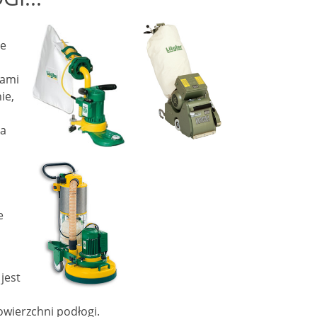
ne
kami
ie,
ma
z
e
jest
powierzchni podłogi.