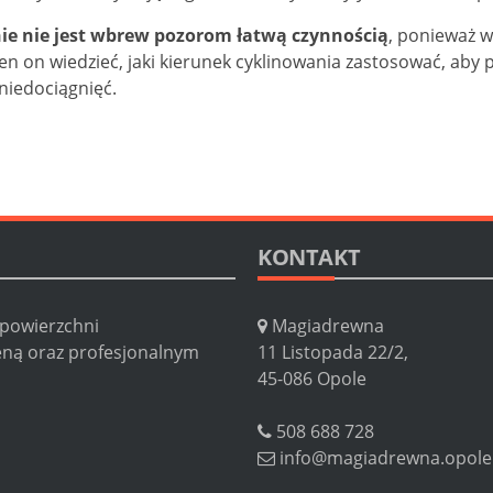
ie nie jest wbrew pozorom łatwą czynnością
, ponieważ 
en on wiedzieć, jaki kierunek cyklinowania zastosować, aby
niedociągnięć.
KONTAKT
 powierzchni
Magiadrewna
eną oraz profesjonalnym
11 Listopada 22/2,
45-086 Opole
508 688 728
info@magiadrewna.opole.