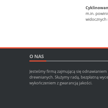
Cyklinowan
m.in. powini
widocznych 
O NAS
Jesteśmy firmą zajmującą się odnawianiem
drewnianych. Służymy radą, bezpłatną wyc
wykończeniem z gwarancją jakości.