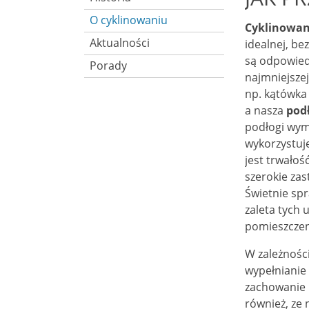
O cyklinowaniu
Cyklinowan
Aktualności
idealnej, b
są odpowied
Porady
najmniejsze
np. kątówka 
a nasza
podł
podłogi wym
wykorzystuje
jest trwałoś
szerokie za
Świetnie spr
zaleta tych 
pomieszczen
W zależnośc
wypełnianie
zachowanie 
również, ze 